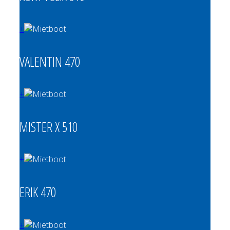
+
VALENTIN 470
+
MISTER X 510
+
ERIK 470
+