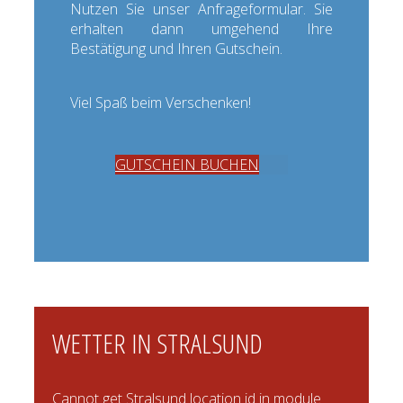
Nutzen Sie unser Anfrageformular. Sie
erhalten dann umgehend Ihre
Bestätigung und Ihren Gutschein.
Viel Spaß beim Verschenken!
GUTSCHEIN BUCHEN
WETTER IN STRALSUND
Cannot get Stralsund location id in module